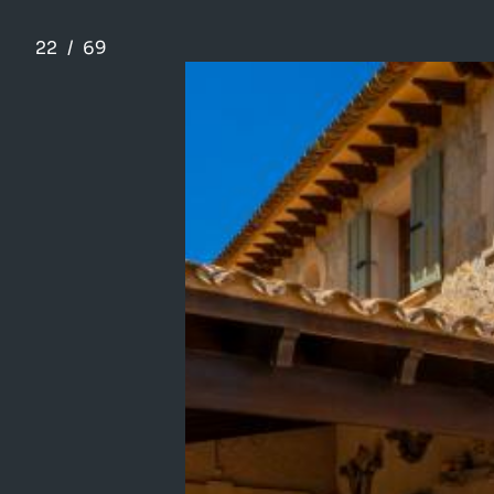
22
/
69