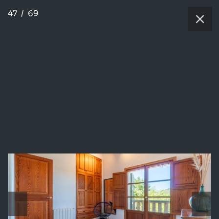
47
/
69