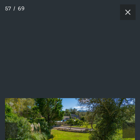
57
/
69