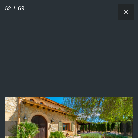
52
/
69